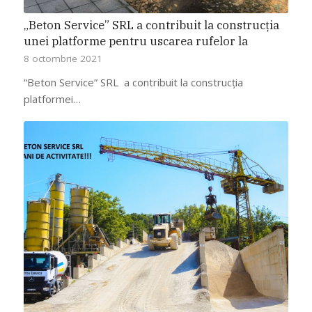
„Beton Service” SRL a contribuit la construcția
unei platforme pentru uscarea rufelor la
Grădinița din s. Grătiești cu titlu gratuit
8 octombrie 2021
“Beton Service” SRL a contribuit la construcția
platformei…