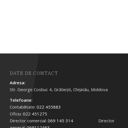
DATE DE CONTACT
Adresa:
Str. George Cosbuc 4, Grătieşti, Chişinău, Moldova
Telefoane:
Contabilitate:
022 455883
Oficiu:
022 451275
Director comercial:
069 145 314
Director
general:
069112463